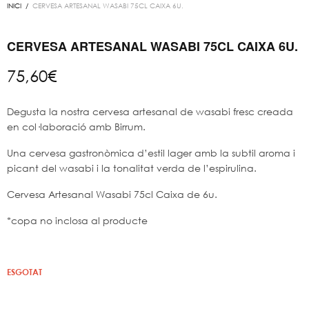
INICI
/
CERVESA ARTESANAL WASABI 75CL CAIXA 6U.
CERVESA ARTESANAL WASABI 75CL CAIXA 6U.
75,60
€
Degusta la nostra cervesa artesanal de wasabi fresc creada
en col·laboració amb Birrum.
Una cervesa gastronòmica d’estil lager amb la subtil aroma i
picant del wasabi i la tonalitat verda de l’espirulina.
Cervesa Artesanal Wasabi 75cl Caixa de 6u.
*copa no inclosa al producte
ESGOTAT