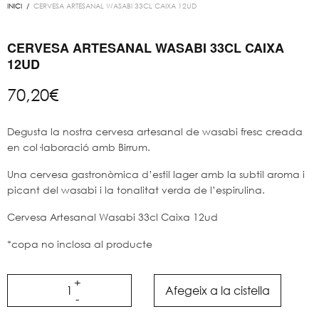
INICI
/
CERVESA ARTESANAL WASABI 33CL CAIXA 12UD
CERVESA ARTESANAL WASABI 33CL CAIXA
12UD
70,20
€
Degusta la nostra cervesa artesanal de wasabi fresc creada
en col·laboració amb Birrum.
Una cervesa gastronòmica d’estil lager amb la subtil aroma i
picant del wasabi i la tonalitat verda de l’espirulina.
Cervesa Artesanal Wasabi 33cl Caixa 12ud
*copa no inclosa al producte
Afegeix a la cistella